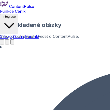
ContentPulse
Funkce
Ceník
Integrace
Často kladené otázky
Vše, co potřebujete vědět o ContentPulse.
Zdroje
O nás
Kontakt